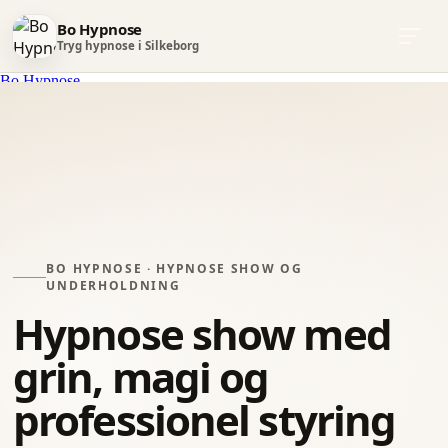
Bo Hypnose
Tryg hypnose i Silkeborg
Videre
Bo Hypnose
til
Skab Forandringer I Dit Liv For Altid
indhold
Hypnose Show
Behandlinger
Hypnose
BO HYPNOSE · HYPNOSE SHOW OG
UNDERHOLDNING
Hypnose show med
grin, magi og
professionel styring