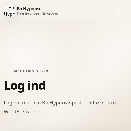
Bo Hypnose
Tryg hypnose i Silkeborg
Videre
Bo Hypnose
til
Skab Forandringer I Dit Liv For Altid
indhold
Behandlinger
Hypnose
MEDLEMSLOGIN
Log ind
Log ind med din Bo Hypnose-profil. Dette er ikke
WordPress-login.